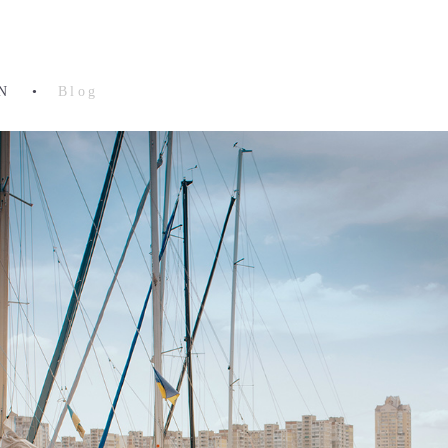
N
•
Blog