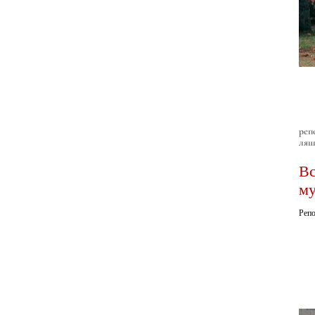
реп
ляш
Вс
му
Репо