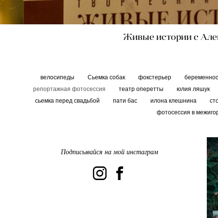
Живые истории с Ален
велосипеды
Сьемка собак
фокстерьер
беременно
репортажная фотосессия
театр оперетты
юлия ляшук
сьемка перед свадьбой
пати бас
илона клешнина
ст
фотосессия в межиго
Подписывайся на мой инстаграм