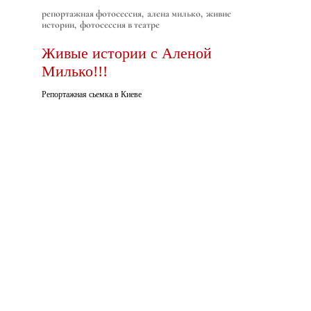
репортажная фотосессия
алена милько
живие
истории
фотосессия в театре
Живые истории с Аленой
Милько!!!
Репортажная сьемка в Киеве