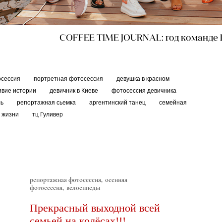
COFFEE TIME JOURNAL: год команде
осессия
портретная фотосессия
девушка в красном
ивие истории
девичник в Киеве
фотосессия девичника
ль
репортажная сьемка
аргентинский танец
семейная
й жизни
тц Гуливер
репортажная фотосессия
осенняя
фотосессия
велосипеды
Прекрасный выходной всей
семьей на колёсах!!!