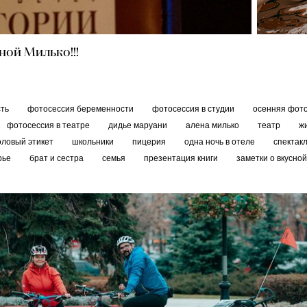
ой Милько!!!
сть
фотосессия беременности
фотосессия в студии
осенняя фот
фотосессия в театре
дидье маруани
алена милько
театр
ж
оловый этикет
школьники
пицерия
одна ночь в отеле
спектак
рье
брат и сестра
семья
презентация книги
заметки о вкусно