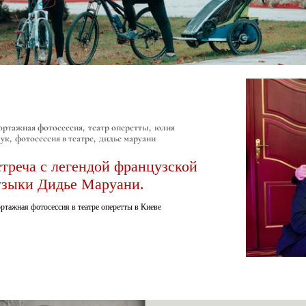
ортажная фотосессия
театр оперетты
юлия
ук
фотосессия в театре
дидье маруани
треча с легендой французской
зыки Дидье Маруани.
ртажная фотосессия в театре оперетты в Киеве